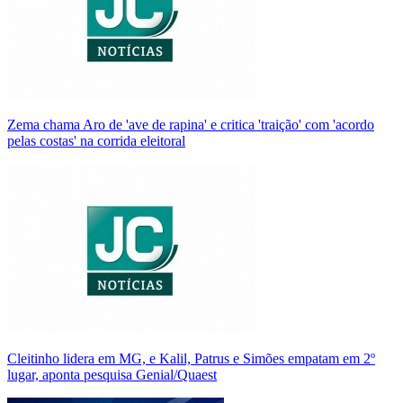
Zema chama Aro de 'ave de rapina' e critica 'traição' com 'acordo
pelas costas' na corrida eleitoral
Cleitinho lidera em MG, e Kalil, Patrus e Simões empatam em 2º
lugar, aponta pesquisa Genial/Quaest