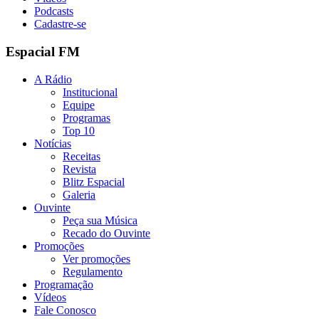
Podcasts
Cadastre-se
Espacial FM
A Rádio
Institucional
Equipe
Programas
Top 10
Notícias
Receitas
Revista
Blitz Espacial
Galeria
Ouvinte
Peça sua Música
Recado do Ouvinte
Promoções
Ver promoções
Regulamento
Programação
Vídeos
Fale Conosco