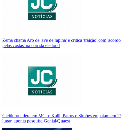
Zema chama Aro de 'ave de rapina' e critica 'traição' com 'acordo
pelas costas' na corrida eleitoral
Cleitinho lidera em MG, e Kalil, Patrus e Simões empatam em 2º
lugar, aponta pesquisa Genial/Quaest