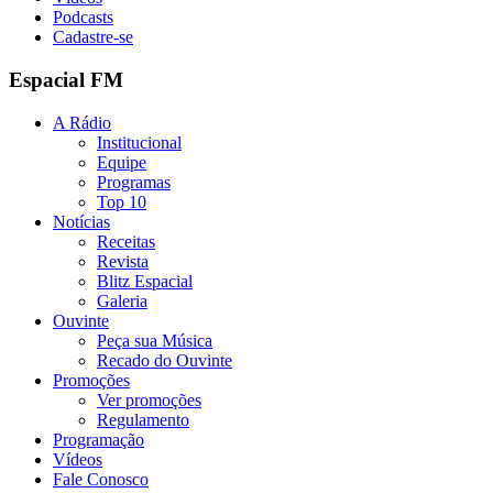
Podcasts
Cadastre-se
Espacial FM
A Rádio
Institucional
Equipe
Programas
Top 10
Notícias
Receitas
Revista
Blitz Espacial
Galeria
Ouvinte
Peça sua Música
Recado do Ouvinte
Promoções
Ver promoções
Regulamento
Programação
Vídeos
Fale Conosco