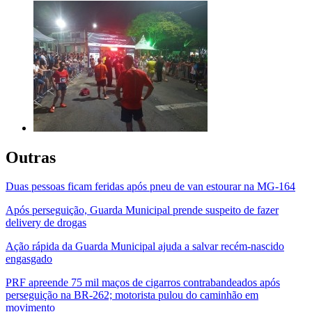
Outras
Duas pessoas ficam feridas após pneu de van estourar na MG-164
Após perseguição, Guarda Municipal prende suspeito de fazer
delivery de drogas
Ação rápida da Guarda Municipal ajuda a salvar recém-nascido
engasgado
PRF apreende 75 mil maços de cigarros contrabandeados após
perseguição na BR-262; motorista pulou do caminhão em
movimento