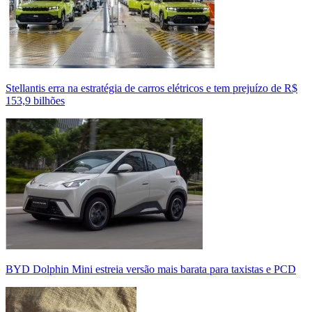
Stellantis erra na estratégia de carros elétricos e tem prejuízo de R$
153,9 bilhões
BYD Dolphin Mini estreia versão mais barata para taxistas e PCD