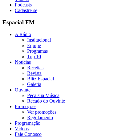
Podcasts
Cadastre-se
Espacial FM
A Rádio
Institucional
Equipe
Programas
Top 10
Notícias
Receitas
Revista
Blitz Espacial
Galeria
Ouvinte
Peça sua Música
Recado do Ouvinte
Promoções
Ver promoções
Regulamento
Programação
Vídeos
Fale Conosco