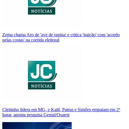
Zema chama Aro de 'ave de rapina' e critica 'traição' com 'acordo
pelas costas' na corrida eleitoral
Cleitinho lidera em MG, e Kalil, Patrus e Simões empatam em 2º
lugar, aponta pesquisa Genial/Quaest