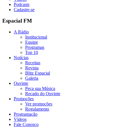
Podcasts
Cadastre-se
Espacial FM
A Rádio
Institucional
Equipe
Programas
Top 10
Notícias
Receitas
Revista
Blitz Espacial
Galeria
Ouvinte
Peça sua Música
Recado do Ouvinte
Promoções
Ver promoções
Regulamento
Programação
Vídeos
Fale Conosco