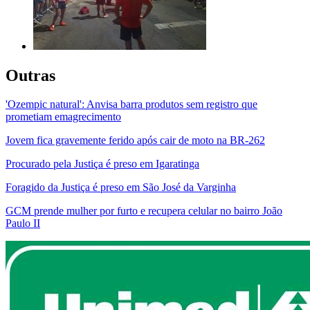
Outras
'Ozempic natural': Anvisa barra produtos sem registro que
prometiam emagrecimento
Jovem fica gravemente ferido após cair de moto na BR-262
Procurado pela Justiça é preso em Igaratinga
Foragido da Justiça é preso em São José da Varginha
GCM prende mulher por furto e recupera celular no bairro João
Paulo II