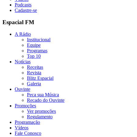
Podcasts
Cadastre-se
Espacial FM
A Rádio
Institucional
Equipe
Programas
Top 10
Notícias
Receitas
Revista
Blitz Espacial
Galeria
Ouvinte
Peça sua Música
Recado do Ouvinte
Promoções
Ver promoções
Regulamento
Programação
Vídeos
Fale Conosco