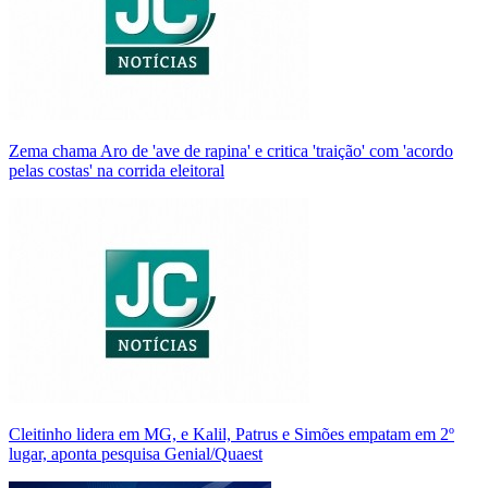
Zema chama Aro de 'ave de rapina' e critica 'traição' com 'acordo
pelas costas' na corrida eleitoral
Cleitinho lidera em MG, e Kalil, Patrus e Simões empatam em 2º
lugar, aponta pesquisa Genial/Quaest