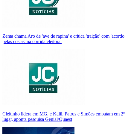
Zema chama Aro de 'ave de rapina' e critica 'traição' com 'acordo
pelas costas' na corrida eleitoral
Cleitinho lidera em MG, e Kalil, Patrus e Simões empatam em 2º
lugar, aponta pesquisa Genial/Quaest