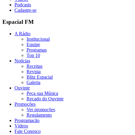
Podcasts
Cadastre-se
Espacial FM
A Rádio
Institucional
Equipe
Programas
Top 10
Notícias
Receitas
Revista
Blitz Espacial
Galeria
Ouvinte
Peça sua Música
Recado do Ouvinte
Promoções
Ver promoções
Regulamento
Programação
Vídeos
Fale Conosco