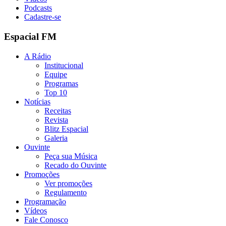
Podcasts
Cadastre-se
Espacial FM
A Rádio
Institucional
Equipe
Programas
Top 10
Notícias
Receitas
Revista
Blitz Espacial
Galeria
Ouvinte
Peça sua Música
Recado do Ouvinte
Promoções
Ver promoções
Regulamento
Programação
Vídeos
Fale Conosco