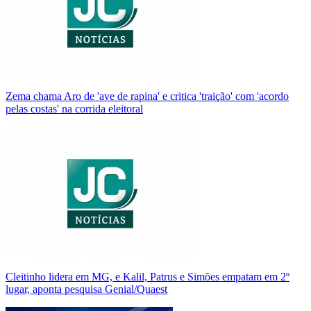
Zema chama Aro de 'ave de rapina' e critica 'traição' com 'acordo
pelas costas' na corrida eleitoral
Cleitinho lidera em MG, e Kalil, Patrus e Simões empatam em 2º
lugar, aponta pesquisa Genial/Quaest