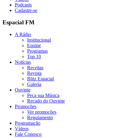
Podcasts
Cadastre-se
Espacial FM
A Rádio
Institucional
Equipe
Programas
Top 10
Notícias
Receitas
Revista
Blitz Espacial
Galeria
Ouvinte
Peça sua Música
Recado do Ouvinte
Promoções
Ver promoções
Regulamento
Programação
Vídeos
Fale Conosco