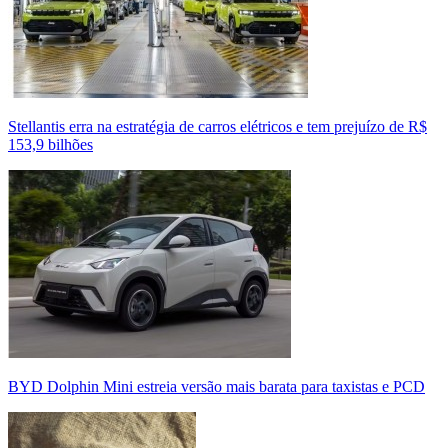
Stellantis erra na estratégia de carros elétricos e tem prejuízo de R$
153,9 bilhões
BYD Dolphin Mini estreia versão mais barata para taxistas e PCD