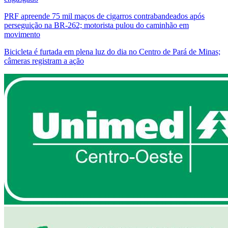
PRF apreende 75 mil maços de cigarros contrabandeados após
perseguição na BR-262; motorista pulou do caminhão em
movimento
Bicicleta é furtada em plena luz do dia no Centro de Pará de Minas;
câmeras registram a ação