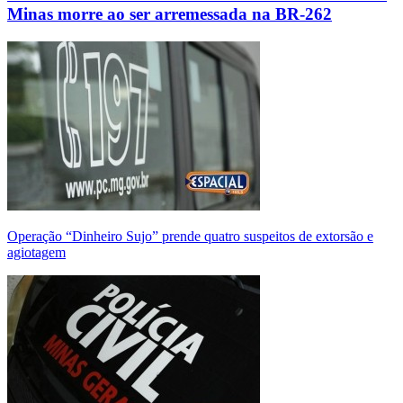
Minas morre ao ser arremessada na BR-262
Operação “Dinheiro Sujo” prende quatro suspeitos de extorsão e
agiotagem