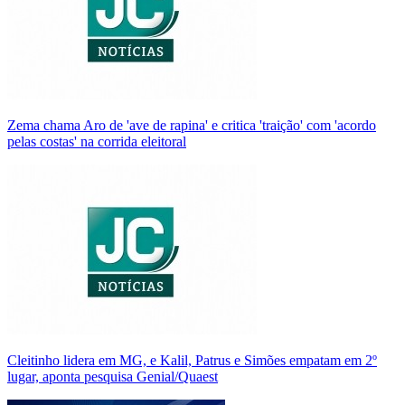
Zema chama Aro de 'ave de rapina' e critica 'traição' com 'acordo
pelas costas' na corrida eleitoral
Cleitinho lidera em MG, e Kalil, Patrus e Simões empatam em 2º
lugar, aponta pesquisa Genial/Quaest