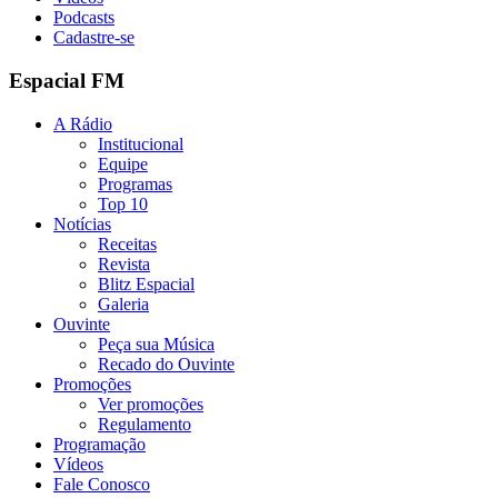
Podcasts
Cadastre-se
Espacial FM
A Rádio
Institucional
Equipe
Programas
Top 10
Notícias
Receitas
Revista
Blitz Espacial
Galeria
Ouvinte
Peça sua Música
Recado do Ouvinte
Promoções
Ver promoções
Regulamento
Programação
Vídeos
Fale Conosco