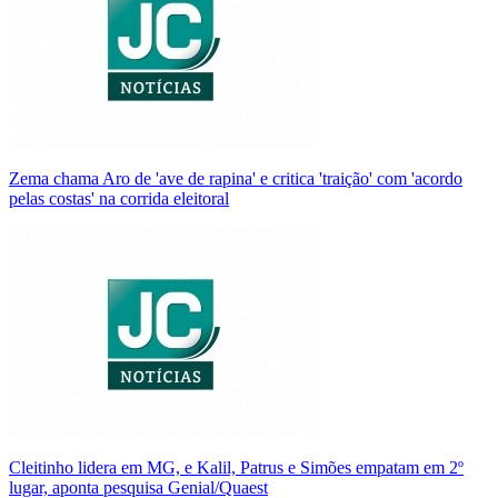
Zema chama Aro de 'ave de rapina' e critica 'traição' com 'acordo
pelas costas' na corrida eleitoral
Cleitinho lidera em MG, e Kalil, Patrus e Simões empatam em 2º
lugar, aponta pesquisa Genial/Quaest