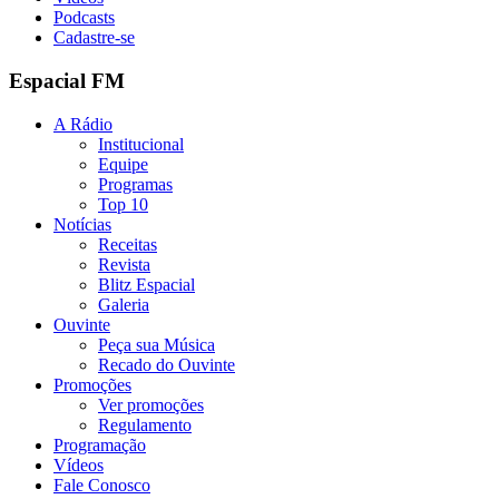
Podcasts
Cadastre-se
Espacial FM
A Rádio
Institucional
Equipe
Programas
Top 10
Notícias
Receitas
Revista
Blitz Espacial
Galeria
Ouvinte
Peça sua Música
Recado do Ouvinte
Promoções
Ver promoções
Regulamento
Programação
Vídeos
Fale Conosco