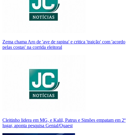
Zema chama Aro de 'ave de rapina' e critica 'traição' com 'acordo
pelas costas' na corrida eleitoral
Cleitinho lidera em MG, e Kalil, Patrus e Simões empatam em 2º
lugar, aponta pesquisa Genial/Quaest