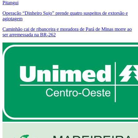
Pitangui
Operação “Dinheiro Sujo” prende quatro suspeitos de extorsão e
agiotagem
Caminhão cai de ribanceira e moradora de Pará de Minas morre ao
ser arremessada na BR-262