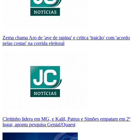
Zema chama Aro de 'ave de rapina' e critica 'traição' com 'acordo
pelas costas' na corrida eleitoral
Cleitinho lidera em MG, e Kalil, Patrus e Simões empatam em 2º
lugar, aponta pesquisa Genial/Quaest