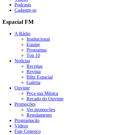
Podcasts
Cadastre-se
Espacial FM
A Rádio
Institucional
Equipe
Programas
Top 10
Notícias
Receitas
Revista
Blitz Espacial
Galeria
Ouvinte
Peça sua Música
Recado do Ouvinte
Promoções
Ver promoções
Regulamento
Programação
Vídeos
Fale Conosco