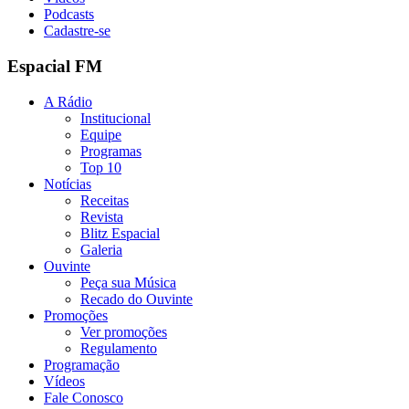
Podcasts
Cadastre-se
Espacial FM
A Rádio
Institucional
Equipe
Programas
Top 10
Notícias
Receitas
Revista
Blitz Espacial
Galeria
Ouvinte
Peça sua Música
Recado do Ouvinte
Promoções
Ver promoções
Regulamento
Programação
Vídeos
Fale Conosco