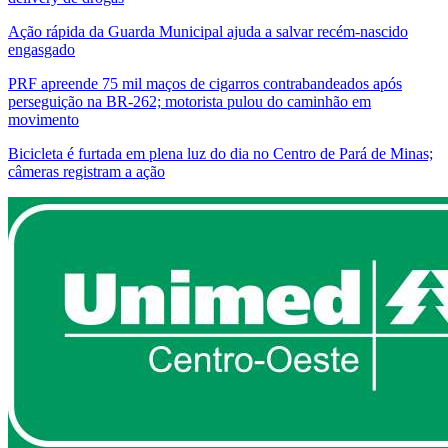
Ação rápida da Guarda Municipal ajuda a salvar recém-nascido
engasgado
PRF apreende 75 mil maços de cigarros contrabandeados após
perseguição na BR-262; motorista pulou do caminhão em
movimento
Bicicleta é furtada em plena luz do dia no Centro de Pará de Minas;
câmeras registram a ação