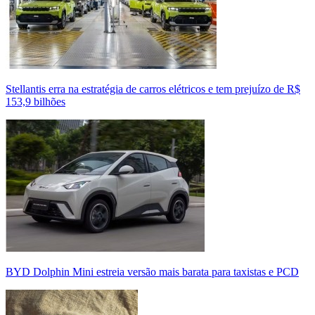
Stellantis erra na estratégia de carros elétricos e tem prejuízo de R$
153,9 bilhões
BYD Dolphin Mini estreia versão mais barata para taxistas e PCD