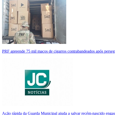
PRF apreende 75 mil maços de cigarros contrabandeados após perse
Ação rápida da Guarda Municipal ajuda a salvar recém-nascido enga