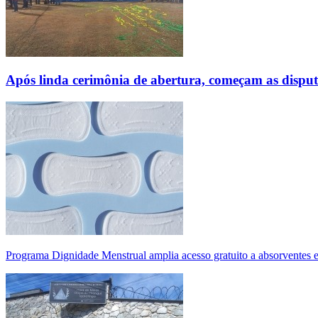
Após linda cerimônia de abertura, começam as disp
Programa Dignidade Menstrual amplia acesso gratuito a absorventes 