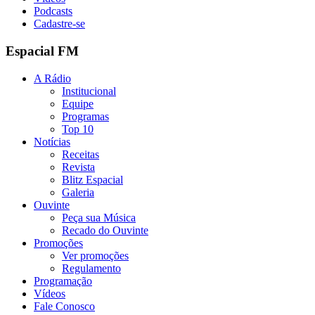
Podcasts
Cadastre-se
Espacial FM
A Rádio
Institucional
Equipe
Programas
Top 10
Notícias
Receitas
Revista
Blitz Espacial
Galeria
Ouvinte
Peça sua Música
Recado do Ouvinte
Promoções
Ver promoções
Regulamento
Programação
Vídeos
Fale Conosco