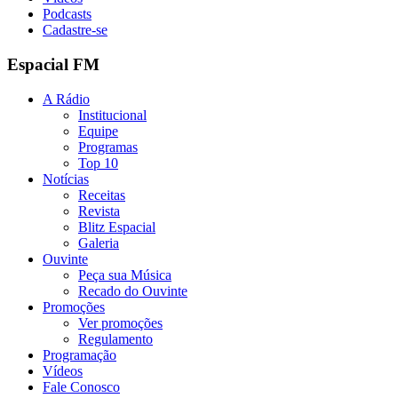
Podcasts
Cadastre-se
Espacial FM
A Rádio
Institucional
Equipe
Programas
Top 10
Notícias
Receitas
Revista
Blitz Espacial
Galeria
Ouvinte
Peça sua Música
Recado do Ouvinte
Promoções
Ver promoções
Regulamento
Programação
Vídeos
Fale Conosco