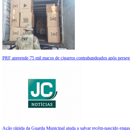
PRF apreende 75 mil maços de cigarros contrabandeados após perse
Ação rápida da Guarda Municipal ajuda a salvar recém-nascido enga