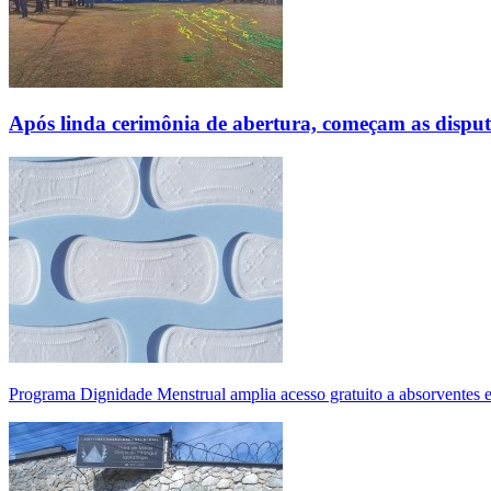
Após linda cerimônia de abertura, começam as disp
Programa Dignidade Menstrual amplia acesso gratuito a absorventes 