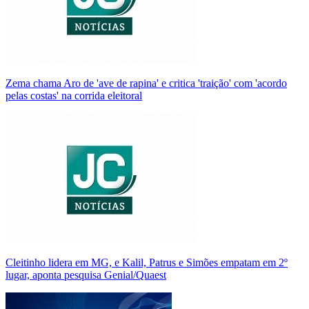
Zema chama Aro de 'ave de rapina' e critica 'traição' com 'acordo
pelas costas' na corrida eleitoral
Cleitinho lidera em MG, e Kalil, Patrus e Simões empatam em 2º
lugar, aponta pesquisa Genial/Quaest