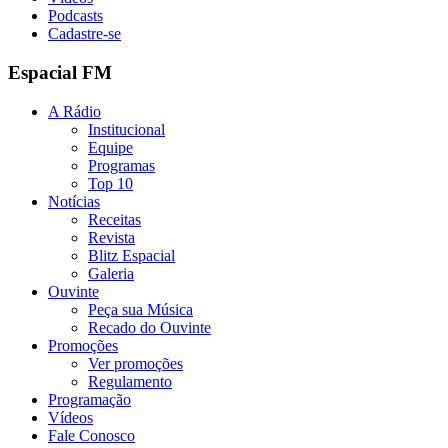
Podcasts
Cadastre-se
Espacial FM
A Rádio
Institucional
Equipe
Programas
Top 10
Notícias
Receitas
Revista
Blitz Espacial
Galeria
Ouvinte
Peça sua Música
Recado do Ouvinte
Promoções
Ver promoções
Regulamento
Programação
Vídeos
Fale Conosco