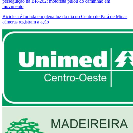
perseguição na BR-262; motorista pulou do caminhão em
movimento
Bicicleta é furtada em plena luz do dia no Centro de Pará de Minas;
câmeras registram a ação