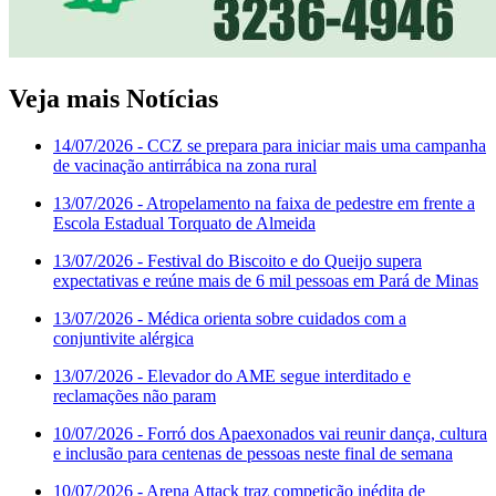
Veja mais Notícias
14/07/2026
- CCZ se prepara para iniciar mais uma campanha
de vacinação antirrábica na zona rural
13/07/2026
- Atropelamento na faixa de pedestre em frente a
Escola Estadual Torquato de Almeida
13/07/2026
- Festival do Biscoito e do Queijo supera
expectativas e reúne mais de 6 mil pessoas em Pará de Minas
13/07/2026
- Médica orienta sobre cuidados com a
conjuntivite alérgica
13/07/2026
- Elevador do AME segue interditado e
reclamações não param
10/07/2026
- Forró dos Apaexonados vai reunir dança, cultura
e inclusão para centenas de pessoas neste final de semana
10/07/2026
- Arena Attack traz competição inédita de