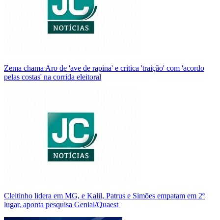
Zema chama Aro de 'ave de rapina' e critica 'traição' com 'acordo
pelas costas' na corrida eleitoral
Cleitinho lidera em MG, e Kalil, Patrus e Simões empatam em 2º
lugar, aponta pesquisa Genial/Quaest