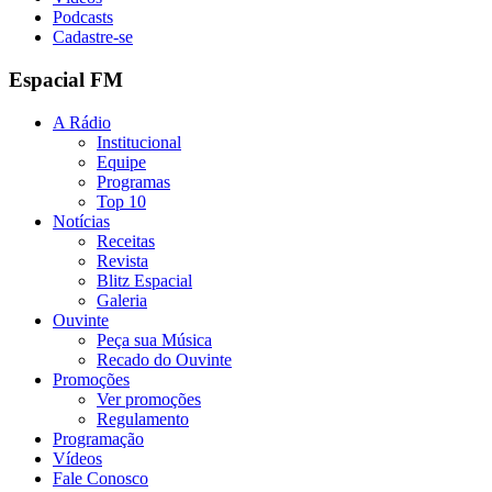
Podcasts
Cadastre-se
Espacial FM
A Rádio
Institucional
Equipe
Programas
Top 10
Notícias
Receitas
Revista
Blitz Espacial
Galeria
Ouvinte
Peça sua Música
Recado do Ouvinte
Promoções
Ver promoções
Regulamento
Programação
Vídeos
Fale Conosco