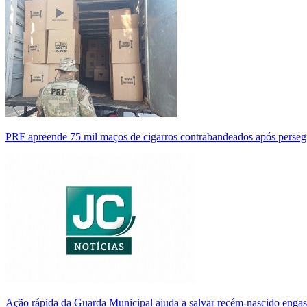
PRF apreende 75 mil maços de cigarros contrabandeados após perse
Ação rápida da Guarda Municipal ajuda a salvar recém-nascido enga