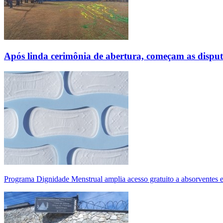
Após linda cerimônia de abertura, começam as disp
Programa Dignidade Menstrual amplia acesso gratuito a absorventes 