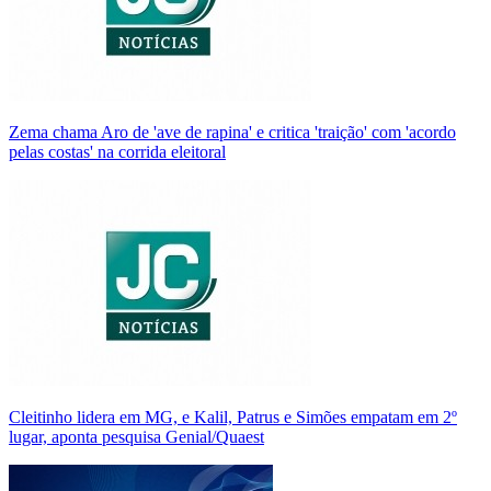
Zema chama Aro de 'ave de rapina' e critica 'traição' com 'acordo
pelas costas' na corrida eleitoral
Cleitinho lidera em MG, e Kalil, Patrus e Simões empatam em 2º
lugar, aponta pesquisa Genial/Quaest