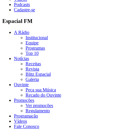
Podcasts
Cadastre-se
Espacial FM
A Rádio
Institucional
Equipe
Programas
Top 10
Notícias
Receitas
Revista
Blitz Espacial
Galeria
Ouvinte
Peça sua Música
Recado do Ouvinte
Promoções
Ver promoções
Regulamento
Programação
Vídeos
Fale Conosco