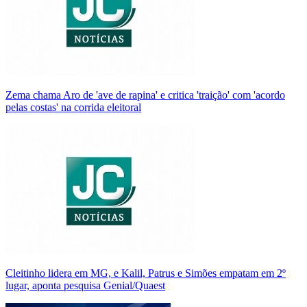
Zema chama Aro de 'ave de rapina' e critica 'traição' com 'acordo
pelas costas' na corrida eleitoral
Cleitinho lidera em MG, e Kalil, Patrus e Simões empatam em 2º
lugar, aponta pesquisa Genial/Quaest