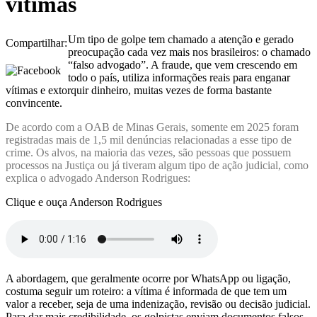
vítimas
Um tipo de golpe tem chamado a atenção e gerado
Compartilhar:
preocupação cada vez mais nos brasileiros: o chamado
“falso advogado”. A fraude, que vem crescendo em
todo o país, utiliza informações reais para enganar
vítimas e extorquir dinheiro, muitas vezes de forma bastante
convincente.
De acordo com a OAB de Minas Gerais, somente em 2025 foram
registradas mais de 1,5 mil denúncias relacionadas a esse tipo de
crime. Os alvos, na maioria das vezes, são pessoas que possuem
processos na Justiça ou já tiveram algum tipo de ação judicial, como
explica o advogado Anderson Rodrigues:
Clique e ouça Anderson Rodrigues
A abordagem, que geralmente ocorre por WhatsApp ou ligação,
costuma seguir um roteiro: a vítima é informada de que tem um
valor a receber, seja de uma indenização, revisão ou decisão judicial.
Para dar mais credibilidade, os golpistas enviam documentos falsos,