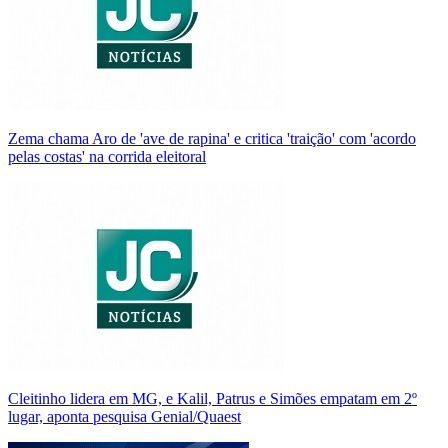
Zema chama Aro de 'ave de rapina' e critica 'traição' com 'acordo
pelas costas' na corrida eleitoral
Cleitinho lidera em MG, e Kalil, Patrus e Simões empatam em 2º
lugar, aponta pesquisa Genial/Quaest