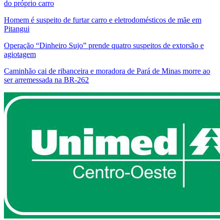
do próprio carro
Homem é suspeito de furtar carro e eletrodomésticos de mãe em
Pitangui
Operação “Dinheiro Sujo” prende quatro suspeitos de extorsão e
agiotagem
Caminhão cai de ribanceira e moradora de Pará de Minas morre ao
ser arremessada na BR-262