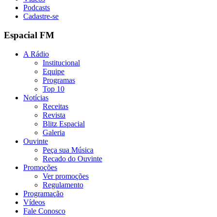
Podcasts
Cadastre-se
Espacial FM
A Rádio
Institucional
Equipe
Programas
Top 10
Notícias
Receitas
Revista
Blitz Espacial
Galeria
Ouvinte
Peça sua Música
Recado do Ouvinte
Promoções
Ver promoções
Regulamento
Programação
Vídeos
Fale Conosco