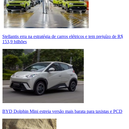
Stellantis erra na estratégia de carros elétricos e tem prejuízo de R$
153,9 bilhões
BYD Dolphin Mini estreia versão mais barata para taxistas e PCD