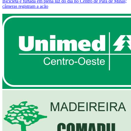
Bicicleta é furtada em plena luz do dia no Centro de Pará de Minas;
câmeras registram a ação