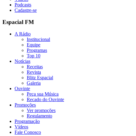
Podcasts
Cadastre-se
Espacial FM
A Rádio
Institucional
Equipe
Programas
Top 10
Notícias
Receitas
Revista
Blitz Espacial
Galeria
Ouvinte
Peça sua Música
Recado do Ouvinte
Promoções
Ver promoções
Regulamento
Programação
Vídeos
Fale Conosco