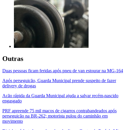
Outras
Duas pessoas ficam feridas após pneu de van estourar na MG-164
Após perseguição, Guarda Municipal prende suspeito de fazer
delivery de drogas
Ação rápida da Guarda Municipal ajuda a salvar recém-nascido
engasgado
PRF apreende 75 mil maços de cigarros contrabandeados após
perseguição na BR-262; motorista pulou do caminhão em
movimento