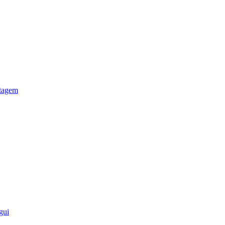
otagem
gui