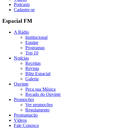
Podcasts
Cadastre-se
Espacial FM
A Rádio
Institucional
Equipe
Programas
Top 10
Notícias
Receitas
Revista
Blitz Espacial
Galeria
Ouvinte
Peça sua Música
Recado do Ouvinte
Promoções
Ver promoções
Regulamento
Programação
Vídeos
Fale Conosco