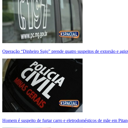
Operação “Dinheiro Sujo” prende quatro suspeitos de extorsão e agi
Homem é suspeito de furtar carro e eletrodomésticos de mãe em Pitan