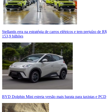
Stellantis erra na estratégia de carros elétricos e tem prejuízo de R$
153,9 bilhões
BYD Dolphin Mini estreia versão mais barata para taxistas e PCD