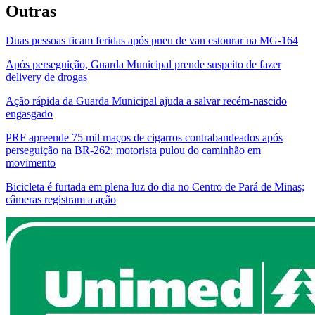
Outras
Duas pessoas ficam feridas após pneu de van estourar na MG-164
Após perseguição, Guarda Municipal prende suspeito de fazer
delivery de drogas
Ação rápida da Guarda Municipal ajuda a salvar recém-nascido
engasgado
PRF apreende 75 mil maços de cigarros contrabandeados após
perseguição na BR-262; motorista pulou do caminhão em
movimento
Bicicleta é furtada em plena luz do dia no Centro de Pará de Minas;
câmeras registram a ação