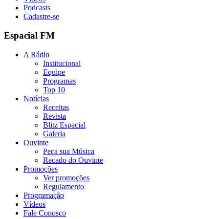
Podcasts
Cadastre-se
Espacial FM
A Rádio
Institucional
Equipe
Programas
Top 10
Notícias
Receitas
Revista
Blitz Espacial
Galeria
Ouvinte
Peça sua Música
Recado do Ouvinte
Promoções
Ver promoções
Regulamento
Programação
Vídeos
Fale Conosco