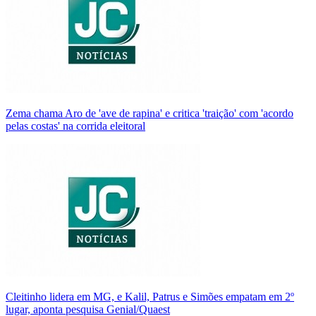
Zema chama Aro de 'ave de rapina' e critica 'traição' com 'acordo
pelas costas' na corrida eleitoral
Cleitinho lidera em MG, e Kalil, Patrus e Simões empatam em 2º
lugar, aponta pesquisa Genial/Quaest