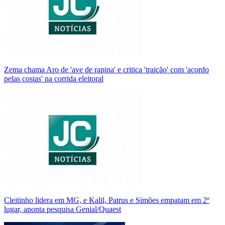
Zema chama Aro de 'ave de rapina' e critica 'traição' com 'acordo
pelas costas' na corrida eleitoral
Cleitinho lidera em MG, e Kalil, Patrus e Simões empatam em 2º
lugar, aponta pesquisa Genial/Quaest