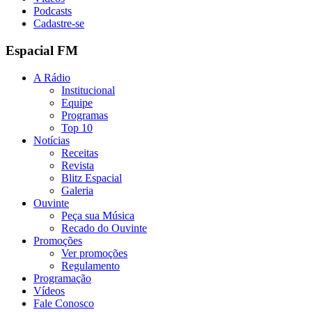
Podcasts
Cadastre-se
Espacial FM
A Rádio
Institucional
Equipe
Programas
Top 10
Notícias
Receitas
Revista
Blitz Espacial
Galeria
Ouvinte
Peça sua Música
Recado do Ouvinte
Promoções
Ver promoções
Regulamento
Programação
Vídeos
Fale Conosco