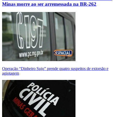
Minas morre ao ser arremessada na BR-262
Operação “Dinheiro Sujo” prende quatro suspeitos de extorsão e
agiotagem