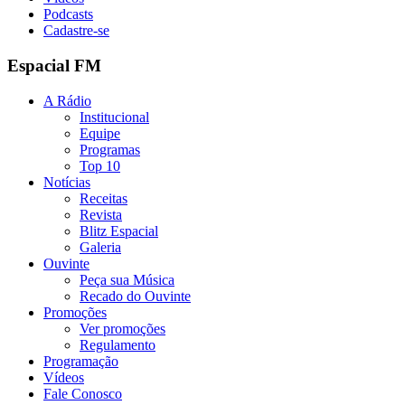
Podcasts
Cadastre-se
Espacial FM
A Rádio
Institucional
Equipe
Programas
Top 10
Notícias
Receitas
Revista
Blitz Espacial
Galeria
Ouvinte
Peça sua Música
Recado do Ouvinte
Promoções
Ver promoções
Regulamento
Programação
Vídeos
Fale Conosco