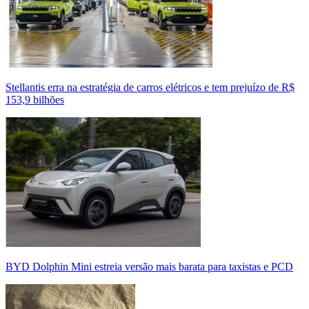
Stellantis erra na estratégia de carros elétricos e tem prejuízo de R$
153,9 bilhões
BYD Dolphin Mini estreia versão mais barata para taxistas e PCD