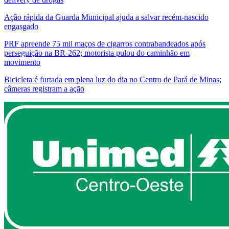
Ação rápida da Guarda Municipal ajuda a salvar recém-nascido
engasgado
PRF apreende 75 mil maços de cigarros contrabandeados após
perseguição na BR-262; motorista pulou do caminhão em
movimento
Bicicleta é furtada em plena luz do dia no Centro de Pará de Minas;
câmeras registram a ação