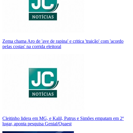
Zema chama Aro de 'ave de rapina' e critica 'traição' com 'acordo
pelas costas' na corrida eleitoral
Cleitinho lidera em MG, e Kalil, Patrus e Simões empatam em 2º
lugar, aponta pesquisa Genial/Quaest