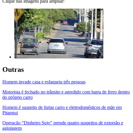
Clique nas imagens para ampliar:
Outras
Homem invade casa e esfaqueia três pessoas
Motorista é fechado no trânsito e agredido com barra de ferro dentro
do próprio carro
Homem é suspeito de furtar carro e eletrodomésticos de mãe em
Pitangui
Operação “Dinheiro Sujo” prende quatro suspeitos de extorsão e
agiotagem