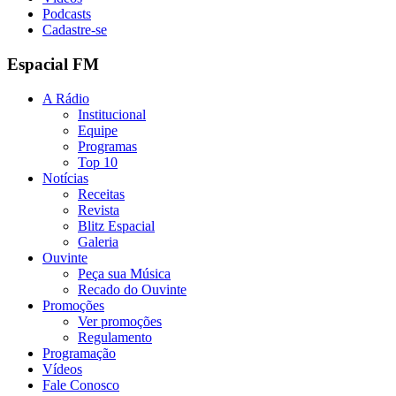
Podcasts
Cadastre-se
Espacial FM
A Rádio
Institucional
Equipe
Programas
Top 10
Notícias
Receitas
Revista
Blitz Espacial
Galeria
Ouvinte
Peça sua Música
Recado do Ouvinte
Promoções
Ver promoções
Regulamento
Programação
Vídeos
Fale Conosco