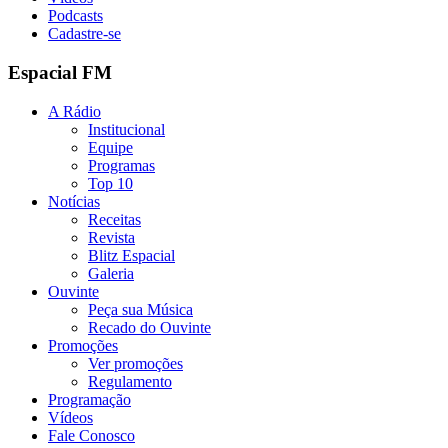
Podcasts
Cadastre-se
Espacial FM
A Rádio
Institucional
Equipe
Programas
Top 10
Notícias
Receitas
Revista
Blitz Espacial
Galeria
Ouvinte
Peça sua Música
Recado do Ouvinte
Promoções
Ver promoções
Regulamento
Programação
Vídeos
Fale Conosco