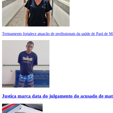
Treinamento fortalece atuação de profissionais da saúde de Pará de 
Justiça marca data do julgamento do acusado de mat