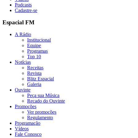
Podcasts
Cadastre-se
Espacial FM
A Rádio
Institucional
Equipe
Programas
Top 10
Notícias
Receitas
Revista
Blitz Espacial
Galeria
Ouvinte
Peça sua Música
Recado do Ouvinte
Promoções
Ver promoções
Regulamento
Programação
Vídeos
Fale Conosco