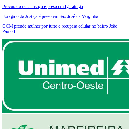
Procurado pela Justiça é preso em Igaratinga
Foragido da Justiça é preso em São José da Varginha
GCM prende mulher por furto e recupera celular no bairro João
Paulo II