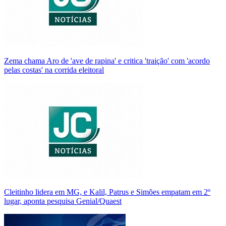
Zema chama Aro de 'ave de rapina' e critica 'traição' com 'acordo
pelas costas' na corrida eleitoral
Cleitinho lidera em MG, e Kalil, Patrus e Simões empatam em 2º
lugar, aponta pesquisa Genial/Quaest