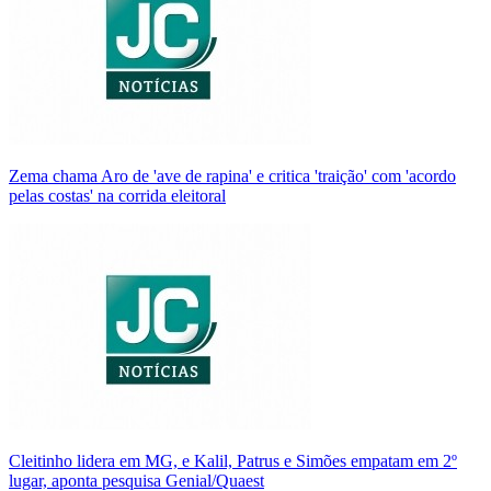
Zema chama Aro de 'ave de rapina' e critica 'traição' com 'acordo
pelas costas' na corrida eleitoral
Cleitinho lidera em MG, e Kalil, Patrus e Simões empatam em 2º
lugar, aponta pesquisa Genial/Quaest