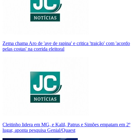
Zema chama Aro de 'ave de rapina' e critica 'traição' com 'acordo
pelas costas' na corrida eleitoral
Cleitinho lidera em MG, e Kalil, Patrus e Simões empatam em 2º
lugar, aponta pesquisa Genial/Quaest