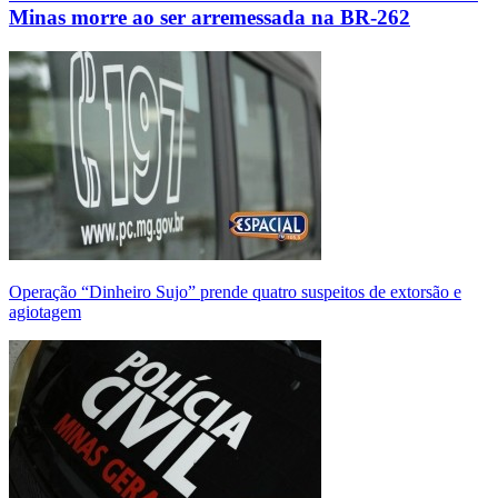
Minas morre ao ser arremessada na BR-262
Operação “Dinheiro Sujo” prende quatro suspeitos de extorsão e
agiotagem