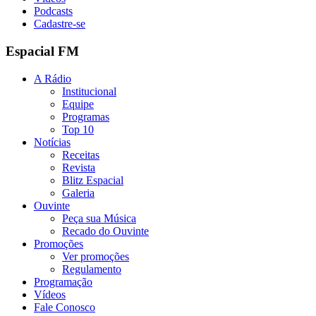
Podcasts
Cadastre-se
Espacial FM
A Rádio
Institucional
Equipe
Programas
Top 10
Notícias
Receitas
Revista
Blitz Espacial
Galeria
Ouvinte
Peça sua Música
Recado do Ouvinte
Promoções
Ver promoções
Regulamento
Programação
Vídeos
Fale Conosco