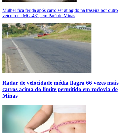
Mulher fica ferida após carro ser atingido na traseira por outro
veículo na MG-431, em Pará de Minas
Radar de velocidade média flagra 66 vezes mais
carros acima do limite permitido em rodovia de
Minas