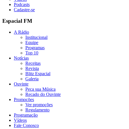
Podcasts
Cadastre-se
Espacial FM
A Rádio
Institucional
Equipe
Programas
Top 10
Notícias
Receitas
Revista
Blitz Espacial
Galeria
Ouvinte
Peça sua Música
Recado do Ouvinte
Promoções
Ver promoções
Regulamento
Programação
Vídeos
Fale Conosco