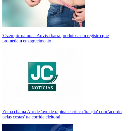
'Ozempic natural': Anvisa barra produtos sem registro que
prometiam emagrecimento
Zema chama Aro de 'ave de rapina' e critica 'traição' com 'acordo
pelas costas' na corrida eleitoral