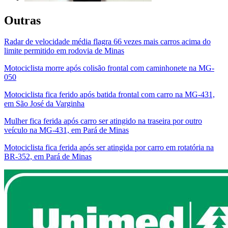
Outras
Radar de velocidade média flagra 66 vezes mais carros acima do
limite permitido em rodovia de Minas
Motociclista morre após colisão frontal com caminhonete na MG-
050
Motociclista fica ferido após batida frontal com carro na MG-431,
em São José da Varginha
Mulher fica ferida após carro ser atingido na traseira por outro
veículo na MG-431, em Pará de Minas
Motociclista fica ferida após ser atingida por carro em rotatória na
BR-352, em Pará de Minas