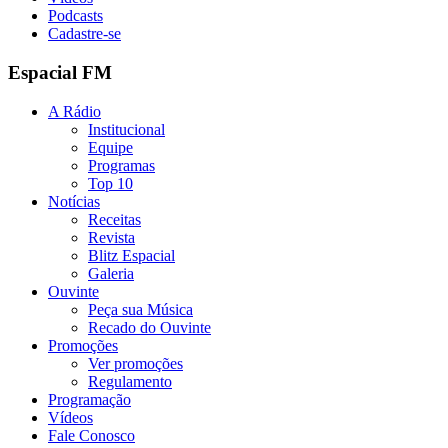
Podcasts
Cadastre-se
Espacial FM
A Rádio
Institucional
Equipe
Programas
Top 10
Notícias
Receitas
Revista
Blitz Espacial
Galeria
Ouvinte
Peça sua Música
Recado do Ouvinte
Promoções
Ver promoções
Regulamento
Programação
Vídeos
Fale Conosco