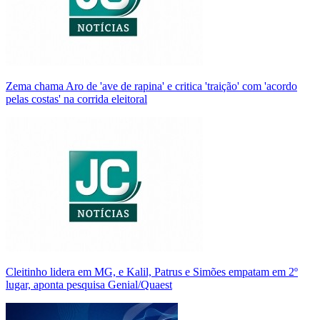
Zema chama Aro de 'ave de rapina' e critica 'traição' com 'acordo
pelas costas' na corrida eleitoral
Cleitinho lidera em MG, e Kalil, Patrus e Simões empatam em 2º
lugar, aponta pesquisa Genial/Quaest