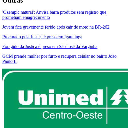
Outras
'Ozempic natural': Anvisa barra produtos sem registro que
prometiam emagrecimento
Jovem fica gravemente ferido após cair de moto na BR-262
Procurado pela Justiça é preso em Igaratinga
Foragido da Justiça é preso em São José da Varginha
GCM prende mulher por furto e recupera celular no bairro João
Paulo II