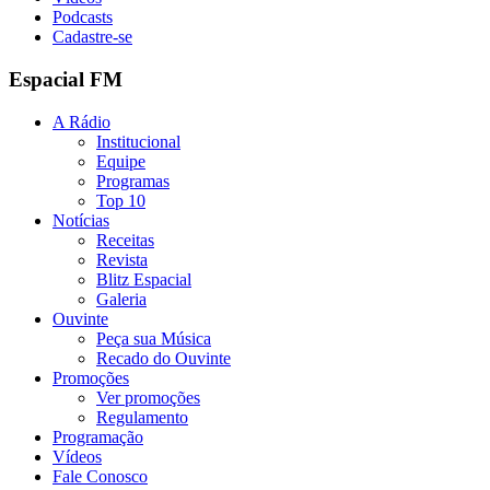
Podcasts
Cadastre-se
Espacial FM
A Rádio
Institucional
Equipe
Programas
Top 10
Notícias
Receitas
Revista
Blitz Espacial
Galeria
Ouvinte
Peça sua Música
Recado do Ouvinte
Promoções
Ver promoções
Regulamento
Programação
Vídeos
Fale Conosco