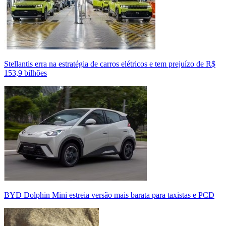
Stellantis erra na estratégia de carros elétricos e tem prejuízo de R$
153,9 bilhões
BYD Dolphin Mini estreia versão mais barata para taxistas e PCD