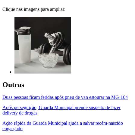
Clique nas imagens para ampliar:
Outras
Duas pessoas ficam feridas após pneu de van estourar na MG-164
Após perseguição, Guarda Municipal prende suspeito de fazer
delivery de drogas
Ação rápida da Guarda Municipal ajuda a salvar recém-nascido
engasgado