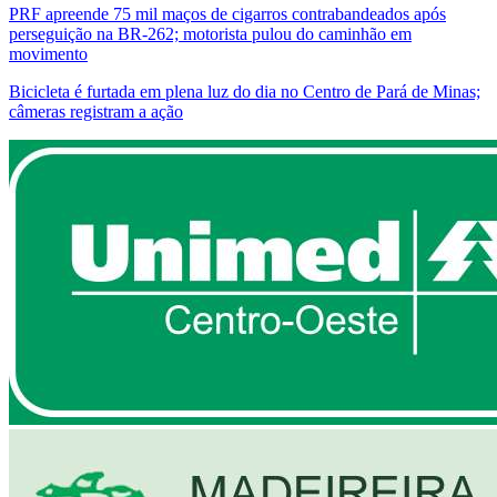
PRF apreende 75 mil maços de cigarros contrabandeados após
perseguição na BR-262; motorista pulou do caminhão em
movimento
Bicicleta é furtada em plena luz do dia no Centro de Pará de Minas;
câmeras registram a ação