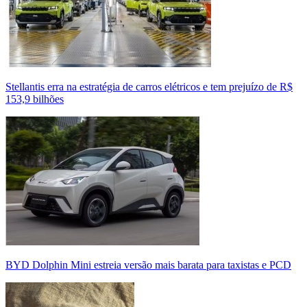
Stellantis erra na estratégia de carros elétricos e tem prejuízo de R$
153,9 bilhões
BYD Dolphin Mini estreia versão mais barata para taxistas e PCD