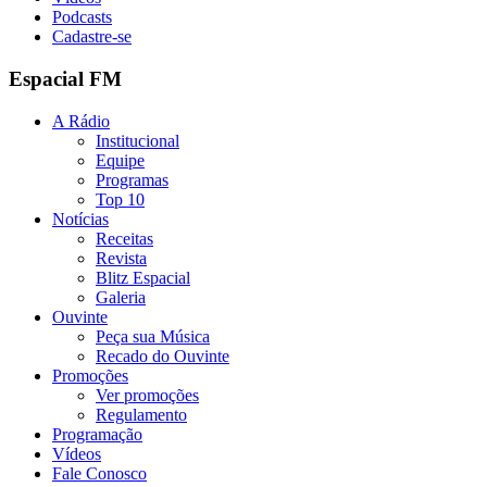
Podcasts
Cadastre-se
Espacial FM
A Rádio
Institucional
Equipe
Programas
Top 10
Notícias
Receitas
Revista
Blitz Espacial
Galeria
Ouvinte
Peça sua Música
Recado do Ouvinte
Promoções
Ver promoções
Regulamento
Programação
Vídeos
Fale Conosco