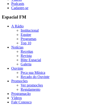
Podcasts
Cadastre-se
Espacial FM
A Rádio
Institucional
Equipe
Programas
Top 10
Notícias
Receitas
Revista
Blitz Espacial
Galeria
Ouvinte
Peça sua Música
Recado do Ouvinte
Promoções
Ver promoções
Regulamento
Programação
Vídeos
Fale Conosco