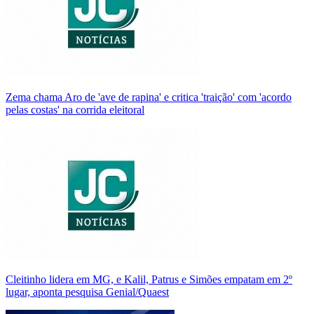
Zema chama Aro de 'ave de rapina' e critica 'traição' com 'acordo
pelas costas' na corrida eleitoral
Cleitinho lidera em MG, e Kalil, Patrus e Simões empatam em 2º
lugar, aponta pesquisa Genial/Quaest