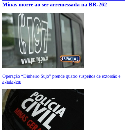
Minas morre ao ser arremessada na BR-262
Operação “Dinheiro Sujo” prende quatro suspeitos de extorsão e
agiotagem