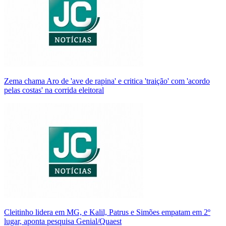
Zema chama Aro de 'ave de rapina' e critica 'traição' com 'acordo
pelas costas' na corrida eleitoral
Cleitinho lidera em MG, e Kalil, Patrus e Simões empatam em 2º
lugar, aponta pesquisa Genial/Quaest