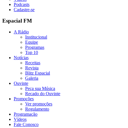
Podcasts
Cadastre-se
Espacial FM
A Rádio
Institucional
Equipe
Programas
Top 10
Notícias
Receitas
Revista
Blitz Espacial
Galeria
Ouvinte
Peça sua Música
Recado do Ouvinte
Promoções
Ver promoções
Regulamento
Programação
Vídeos
Fale Conosco