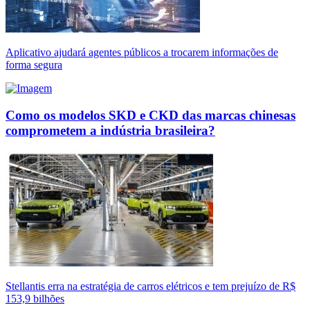
Aplicativo ajudará agentes públicos a trocarem informações de
forma segura
Como os modelos SKD e CKD das marcas chinesas
comprometem a indústria brasileira?
Stellantis erra na estratégia de carros elétricos e tem prejuízo de R$
153,9 bilhões