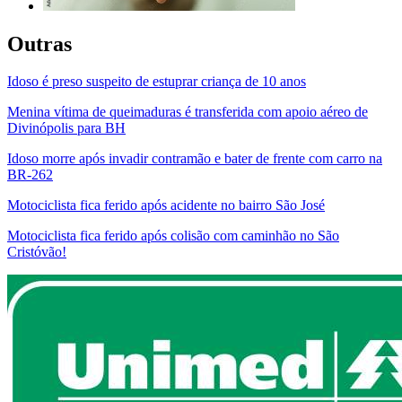
Outras
Idoso é preso suspeito de estuprar criança de 10 anos
Menina vítima de queimaduras é transferida com apoio aéreo de
Divinópolis para BH
Idoso morre após invadir contramão e bater de frente com carro na
BR-262
Motociclista fica ferido após acidente no bairro São José
Motociclista fica ferido após colisão com caminhão no São
Cristóvão!