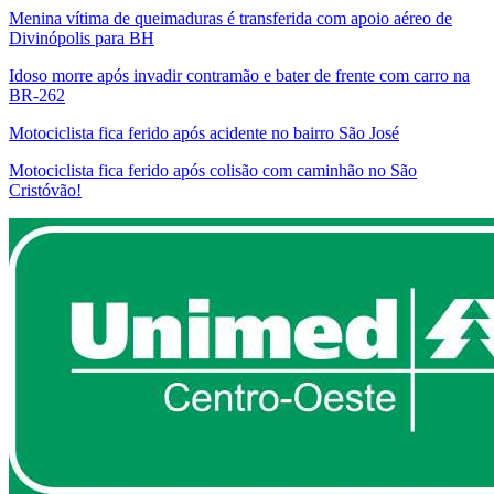
Menina vítima de queimaduras é transferida com apoio aéreo de
Divinópolis para BH
Idoso morre após invadir contramão e bater de frente com carro na
BR-262
Motociclista fica ferido após acidente no bairro São José
Motociclista fica ferido após colisão com caminhão no São
Cristóvão!