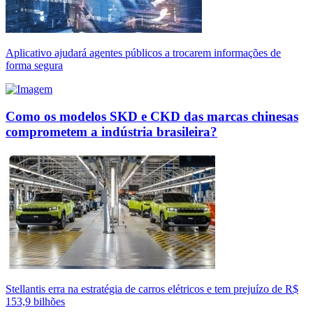
Aplicativo ajudará agentes públicos a trocarem informações de
forma segura
Como os modelos SKD e CKD das marcas chinesas
comprometem a indústria brasileira?
Stellantis erra na estratégia de carros elétricos e tem prejuízo de R$
153,9 bilhões