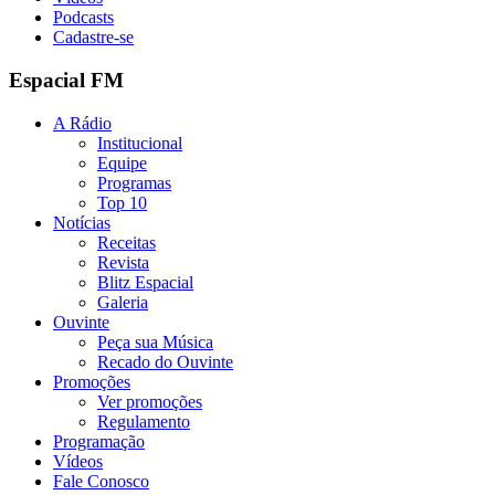
Podcasts
Cadastre-se
Espacial FM
A Rádio
Institucional
Equipe
Programas
Top 10
Notícias
Receitas
Revista
Blitz Espacial
Galeria
Ouvinte
Peça sua Música
Recado do Ouvinte
Promoções
Ver promoções
Regulamento
Programação
Vídeos
Fale Conosco