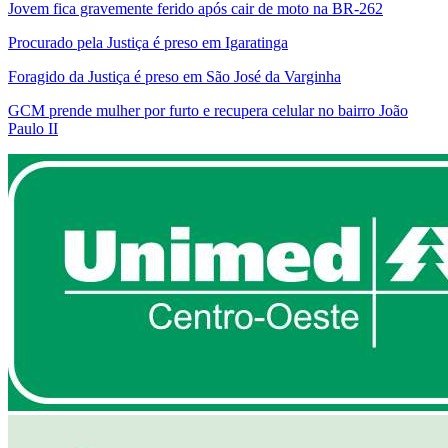
Jovem fica gravemente ferido após cair de moto na BR-262
Procurado pela Justiça é preso em Igaratinga
Foragido da Justiça é preso em São José da Varginha
GCM prende mulher por furto e recupera celular no bairro João
Paulo II