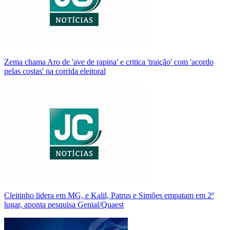
Zema chama Aro de 'ave de rapina' e critica 'traição' com 'acordo
pelas costas' na corrida eleitoral
Cleitinho lidera em MG, e Kalil, Patrus e Simões empatam em 2º
lugar, aponta pesquisa Genial/Quaest