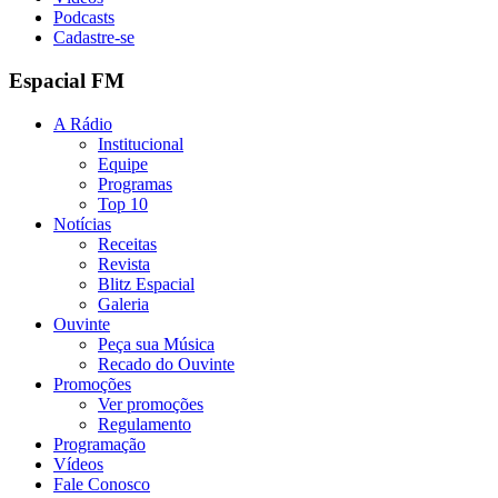
Podcasts
Cadastre-se
Espacial FM
A Rádio
Institucional
Equipe
Programas
Top 10
Notícias
Receitas
Revista
Blitz Espacial
Galeria
Ouvinte
Peça sua Música
Recado do Ouvinte
Promoções
Ver promoções
Regulamento
Programação
Vídeos
Fale Conosco