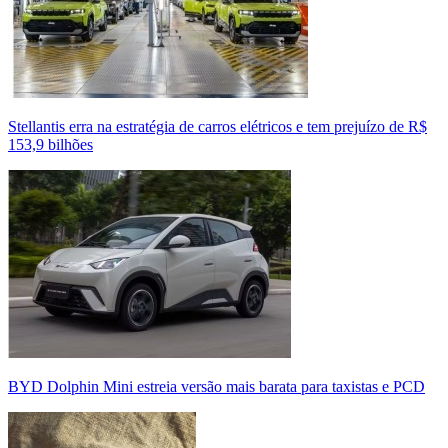
Stellantis erra na estratégia de carros elétricos e tem prejuízo de R$
153,9 bilhões
BYD Dolphin Mini estreia versão mais barata para taxistas e PCD