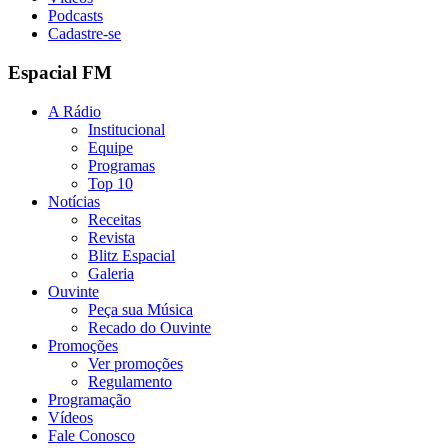
Podcasts
Cadastre-se
Espacial FM
A Rádio
Institucional
Equipe
Programas
Top 10
Notícias
Receitas
Revista
Blitz Espacial
Galeria
Ouvinte
Peça sua Música
Recado do Ouvinte
Promoções
Ver promoções
Regulamento
Programação
Vídeos
Fale Conosco