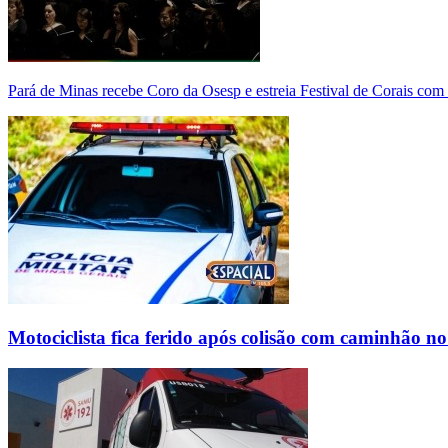
Pará de Minas recebe Coro da Osesp e estreia Festival de Corais com
Motociclista fica ferido após colisão com caminhão n