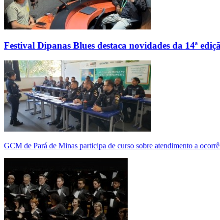
Festival Dipanas Blues destaca novidades da 14ª ediç
GCM de Pará de Minas participa de curso sobre atendimento a ocorrê