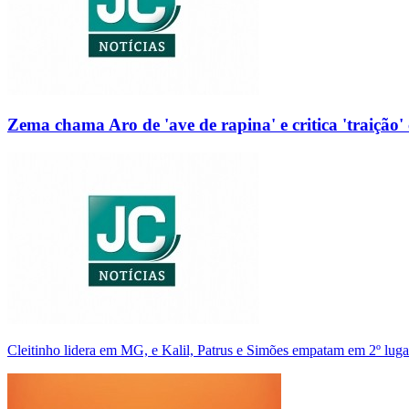
Zema chama Aro de 'ave de rapina' e critica 'traição' 
Cleitinho lidera em MG, e Kalil, Patrus e Simões empatam em 2º luga