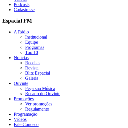
Podcasts
Cadastre-se
Espacial FM
A Rádio
Institucional
Equipe
Programas
Top 10
Notícias
Receitas
Revista
Blitz Espacial
Galeria
Ouvinte
Peça sua Música
Recado do Ouvinte
Promoções
Ver promoções
Regulamento
Programação
Vídeos
Fale Conosco