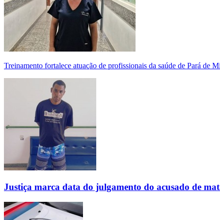
Treinamento fortalece atuação de profissionais da saúde de Pará de 
Justiça marca data do julgamento do acusado de mat