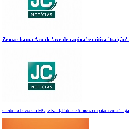
Zema chama Aro de 'ave de rapina' e critica 'traição' 
Cleitinho lidera em MG, e Kalil, Patrus e Simões empatam em 2º luga