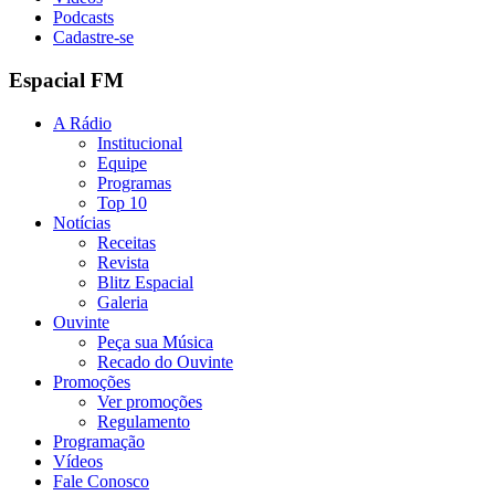
Podcasts
Cadastre-se
Espacial FM
A Rádio
Institucional
Equipe
Programas
Top 10
Notícias
Receitas
Revista
Blitz Espacial
Galeria
Ouvinte
Peça sua Música
Recado do Ouvinte
Promoções
Ver promoções
Regulamento
Programação
Vídeos
Fale Conosco