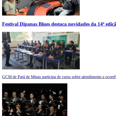
Festival Dipanas Blues destaca novidades da 14ª ediç
GCM de Pará de Minas participa de curso sobre atendimento a ocorrê