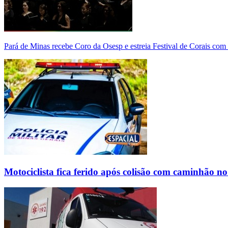
Pará de Minas recebe Coro da Osesp e estreia Festival de Corais com
Motociclista fica ferido após colisão com caminhão n