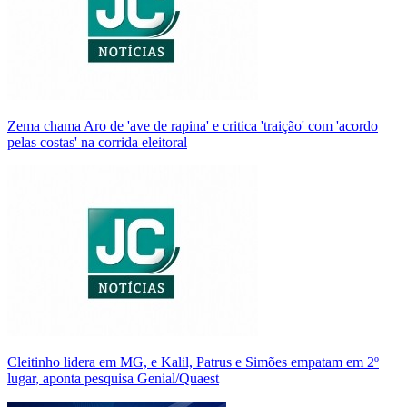
Zema chama Aro de 'ave de rapina' e critica 'traição' com 'acordo
pelas costas' na corrida eleitoral
Cleitinho lidera em MG, e Kalil, Patrus e Simões empatam em 2º
lugar, aponta pesquisa Genial/Quaest