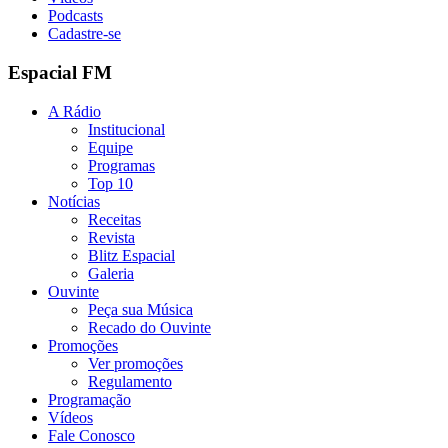
Podcasts
Cadastre-se
Espacial FM
A Rádio
Institucional
Equipe
Programas
Top 10
Notícias
Receitas
Revista
Blitz Espacial
Galeria
Ouvinte
Peça sua Música
Recado do Ouvinte
Promoções
Ver promoções
Regulamento
Programação
Vídeos
Fale Conosco