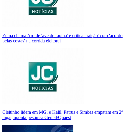
Zema chama Aro de 'ave de rapina' e critica 'traição' com 'acordo
pelas costas' na corrida eleitoral
Cleitinho lidera em MG, e Kalil, Patrus e Simões empatam em 2º
lugar, aponta pesquisa Genial/Quaest