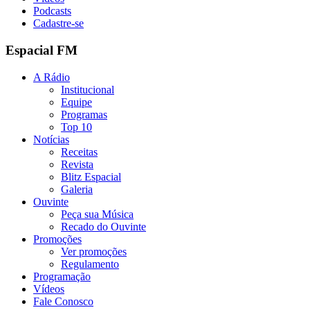
Podcasts
Cadastre-se
Espacial FM
A Rádio
Institucional
Equipe
Programas
Top 10
Notícias
Receitas
Revista
Blitz Espacial
Galeria
Ouvinte
Peça sua Música
Recado do Ouvinte
Promoções
Ver promoções
Regulamento
Programação
Vídeos
Fale Conosco