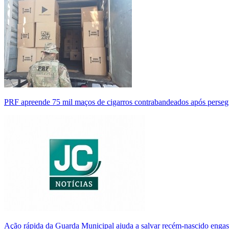
PRF apreende 75 mil maços de cigarros contrabandeados após perse
Ação rápida da Guarda Municipal ajuda a salvar recém-nascido enga