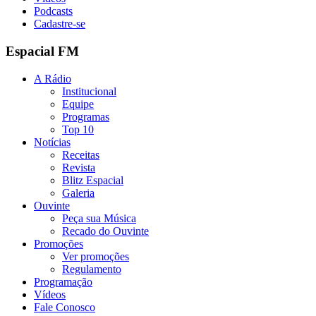
Podcasts
Cadastre-se
Espacial FM
A Rádio
Institucional
Equipe
Programas
Top 10
Notícias
Receitas
Revista
Blitz Espacial
Galeria
Ouvinte
Peça sua Música
Recado do Ouvinte
Promoções
Ver promoções
Regulamento
Programação
Vídeos
Fale Conosco