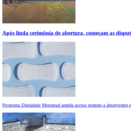
Após linda cerimônia de abertura, começam as disp
Programa Dignidade Menstrual amplia acesso gratuito a absorventes 