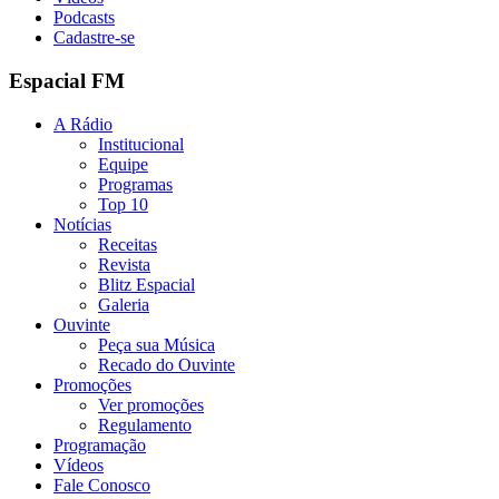
Podcasts
Cadastre-se
Espacial FM
A Rádio
Institucional
Equipe
Programas
Top 10
Notícias
Receitas
Revista
Blitz Espacial
Galeria
Ouvinte
Peça sua Música
Recado do Ouvinte
Promoções
Ver promoções
Regulamento
Programação
Vídeos
Fale Conosco