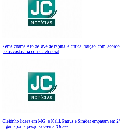
Zema chama Aro de 'ave de rapina' e critica 'traição' com 'acordo
pelas costas' na corrida eleitoral
Cleitinho lidera em MG, e Kalil, Patrus e Simões empatam em 2º
lugar, aponta pesquisa Genial/Quaest