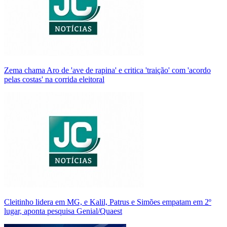
Zema chama Aro de 'ave de rapina' e critica 'traição' com 'acordo
pelas costas' na corrida eleitoral
Cleitinho lidera em MG, e Kalil, Patrus e Simões empatam em 2º
lugar, aponta pesquisa Genial/Quaest