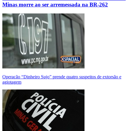
Minas morre ao ser arremessada na BR-262
Operação “Dinheiro Sujo” prende quatro suspeitos de extorsão e
agiotagem