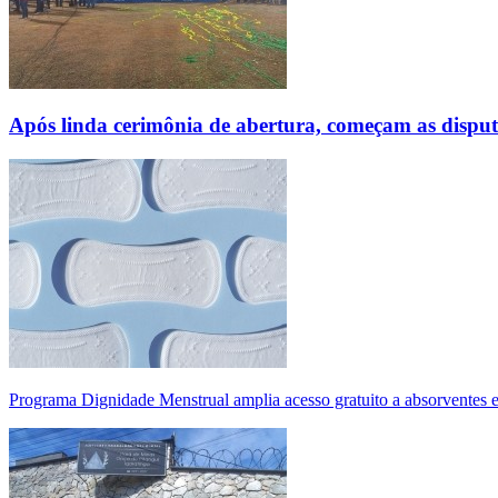
Após linda cerimônia de abertura, começam as disp
Programa Dignidade Menstrual amplia acesso gratuito a absorventes 