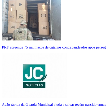
PRF apreende 75 mil maços de cigarros contrabandeados após perse
Ação rápida da Guarda Municipal ajuda a salvar recém-nascido enga