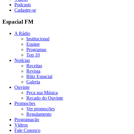
Podcasts
Cadastre-se
Espacial FM
A Rádio
Institucional
Equipe
Programas
Top 10
Notícias
Receitas
Revista
Blitz Espacial
Galeria
Ouvinte
Peça sua Música
Recado do Ouvinte
Promoções
Ver promoções
Regulamento
Programação
Vídeos
Fale Conosco