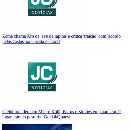
Zema chama Aro de 'ave de rapina' e critica 'traição' com 'acordo
pelas costas' na corrida eleitoral
Cleitinho lidera em MG, e Kalil, Patrus e Simões empatam em 2º
lugar, aponta pesquisa Genial/Quaest