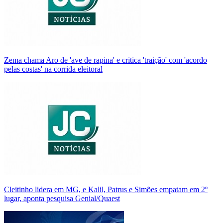
Zema chama Aro de 'ave de rapina' e critica 'traição' com 'acordo
pelas costas' na corrida eleitoral
Cleitinho lidera em MG, e Kalil, Patrus e Simões empatam em 2º
lugar, aponta pesquisa Genial/Quaest