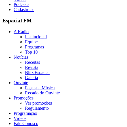
Podcasts
Cadastre-se
Espacial FM
A Rádio
Institucional
Equipe
Programas
Top 10
Notícias
Receitas
Revista
Blitz Espacial
Galeria
Ouvinte
Peça sua Música
Recado do Ouvinte
Promoções
Ver promoções
Regulamento
Programação
Vídeos
Fale Conosco