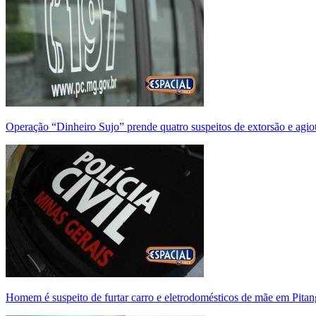
Operação “Dinheiro Sujo” prende quatro suspeitos de extorsão e agi
Homem é suspeito de furtar carro e eletrodomésticos de mãe em Pitan