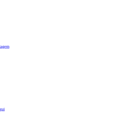
otagem
gui