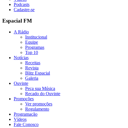
Podcasts
Cadastre-se
Espacial FM
A Rádio
Institucional
Equipe
Programas
Top 10
Notícias
Receitas
Revista
Blitz Espacial
Galeria
Ouvinte
Peça sua Música
Recado do Ouvinte
Promoções
Ver promoções
Regulamento
Programação
Vídeos
Fale Conosco