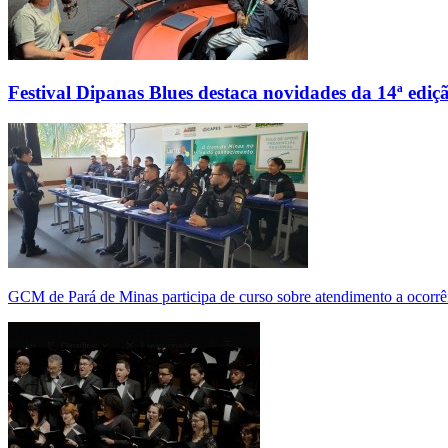
Festival Dipanas Blues destaca novidades da 14ª ediç
GCM de Pará de Minas participa de curso sobre atendimento a ocorrê