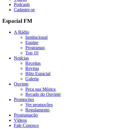
Podcasts
Cadastre-se
Espacial FM
A Rádio
Institucional
Equipe
Programas
Top 10
Notícias
Receitas
Revista
Blitz Espacial
Galeria
Ouvinte
Peça sua Música
Recado do Ouvinte
Promoções
Ver promoções
Regulamento
Programação
Vídeos
Fale Conosco