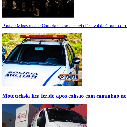
Pará de Minas recebe Coro da Osesp e estreia Festival de Corais com
Motociclista fica ferido após colisão com caminhão n