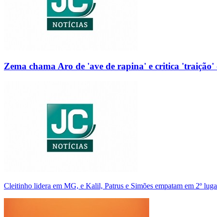
Zema chama Aro de 'ave de rapina' e critica 'traição' 
Cleitinho lidera em MG, e Kalil, Patrus e Simões empatam em 2º luga